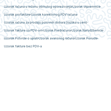
Uzorak računa u režimu obrnutog oporezivanja
Uzorak otpremnice
Uzorak profakture
Uzorak korektivnog PDV računa
Uzorak računa za prodaju polovnih dobara (razlika u ceni)
Uzorak fakture sa PDV-om
Uzorak Predračuna
Uzorak Narudžbenice
Uzorak Potvrde o uplati
Uzorak avansnog računa
Uzorak Ponude
Uzorak fakture bez PDV-a