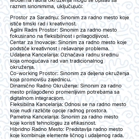
Moderna radna okruženja mogu se opisati sa
raznim sinonimima, uključujući:
Prostor za Saradnju
: Sinonim za radno mesto koje
ističe timski rad i kreativnost.
Agilni Radni Prostor
: Sinonim za radno mesto
fokusirano na fleksibilnost i prilagodljivost.
Centar za Inovacije
: Sinonim za radno mesto koje
podstiče kreativnost i rešavanje problema.
Udaljena Kancelarija
: Označava radnu sredinu
koja omogućava rad van tradicionalnog
okruženja.
Co-working Prostor
: Sinonim za deljena okruženja
koja promovišu zajednicu.
Dinamično Radno Okruženje
: Sinonim za radno
mesto prilagođeno promenljivim potrebama sa
digitalnom integracijom.
Fleksibilna Kancelarija
: Odnosi se na radno mesto
koje nudi različite opcije radnog prostora.
Pametna Kancelarija
: Sinonim za radno mesto
koje koristi tehnologiju za efikasnost.
Hibridno Radno Mesto
: Predstavlja radno mesto
koje kombinuje elemente ličnog i udaljenog rada.