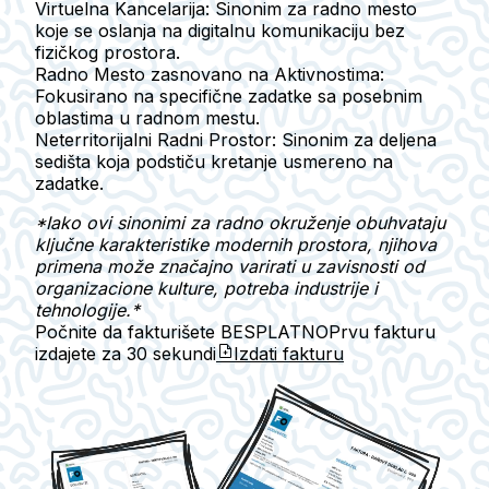
Virtuelna Kancelarija
: Sinonim za radno mesto
koje se oslanja na digitalnu komunikaciju bez
fizičkog prostora.
Radno Mesto zasnovano na Aktivnostima
:
Fokusirano na specifične zadatke sa posebnim
oblastima u radnom mestu.
Neterritorijalni Radni Prostor
: Sinonim za deljena
sedišta koja podstiču kretanje usmereno na
zadatke.
*Iako ovi sinonimi za radno okruženje obuhvataju
ključne karakteristike modernih prostora, njihova
primena može značajno varirati u zavisnosti od
organizacione kulture, potreba industrije i
tehnologije.*
Počnite da fakturišete BESPLATNO
Prvu fakturu
izdajete za
30 sekundi
Izdati fakturu