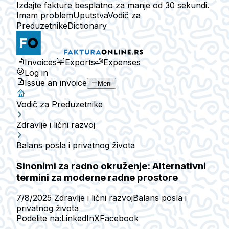
Izdajte fakture besplatno za manje od 30 sekundi.
Imam problem
Uputstva
Vodič za
Preduzetnike
Dictionary
Invoices
Exports
Expenses
Log in
Issue an invoice
Meni
Vodič za Preduzetnike
Zdravlje i lični razvoj
Balans posla i privatnog života
Sinonimi za radno okruženje: Alternativni
termini za moderne radne prostore
7/8/2025
Zdravlje i lični razvoj
Balans posla i
privatnog života
Podelite na:
LinkedIn
X
Facebook