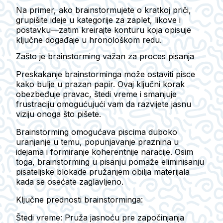
Na primer, ako brainstormujete o kratkoj priči,
grupišite ideje u kategorije za zaplet, likove i
postavku—zatim kreirajte konturu koja opisuje
ključne događaje u hronološkom redu.
Zašto je brainstorming važan za proces pisanja
Preskakanje brainstorminga može ostaviti pisce
kako bulje u prazan papir. Ovaj ključni korak
obezbeđuje pravac, štedi vreme i smanjuje
frustraciju omogućujući vam da razvijete jasnu
viziju onoga što pišete.
Brainstorming omogućava piscima duboko
uranjanje u temu, popunjavanje praznina u
idejama i formiranje koherentnije naracije. Osim
toga, brainstorming u pisanju pomaže eliminisanju
pisateljske blokade pružanjem obilja materijala
kada se osećate zaglavljeno.
Ključne prednosti brainstorminga:
Štedi vreme
: Pruža jasnoću pre započinjanja