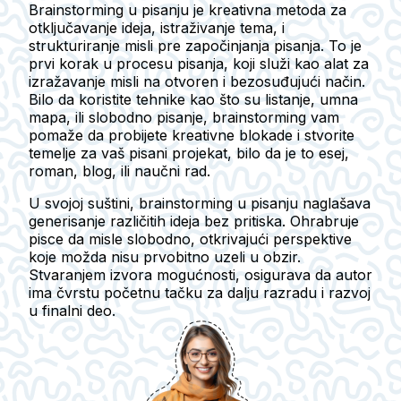
Brainstorming u pisanju je kreativna metoda za
otključavanje ideja, istraživanje tema, i
strukturiranje misli pre započinjanja pisanja. To je
prvi korak u procesu pisanja, koji služi kao alat za
izražavanje misli na otvoren i bezosuđujući način.
Bilo da koristite tehnike kao što su listanje, umna
mapa, ili slobodno pisanje, brainstorming vam
pomaže da probijete kreativne blokade i stvorite
temelje za vaš pisani projekat, bilo da je to esej,
roman, blog, ili naučni rad.
U svojoj suštini, brainstorming u pisanju naglašava
generisanje različitih ideja bez pritiska. Ohrabruje
pisce da misle slobodno, otkrivajući perspektive
koje možda nisu prvobitno uzeli u obzir.
Stvaranjem izvora mogućnosti, osigurava da autor
ima čvrstu početnu tačku za dalju razradu i razvoj
u finalni deo.