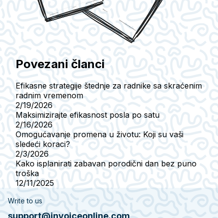
Povezani članci
Efikasne strategije štednje za radnike sa skraćenim
radnim vremenom
2/19/2026
Maksimizirajte efikasnost posla po satu
2/16/2026
Omogućavanje promena u životu: Koji su vaši
sledeći koraci?
2/3/2026
Kako isplanirati zabavan porodični dan bez puno
troška
12/11/2025
Write to us
support@invoiceonline.com