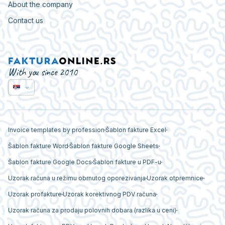
About the company
Contact us
With you since 2010
Invoice templates by profession
Šablon fakture Excel
Šablon fakture Word
Šablon fakture Google Sheets
Šablon fakture Google Docs
Šablon fakture u PDF-u
Uzorak računa u režimu obrnutog oporezivanja
Uzorak otpremnice
Uzorak profakture
Uzorak korektivnog PDV računa
Uzorak računa za prodaju polovnih dobara (razlika u ceni)