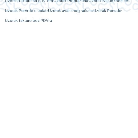
Uzorak fakture sa PDV-om
Uzorak Predračuna
Uzorak Narudžbenice
Uzorak Potvrde o uplati
Uzorak avansnog računa
Uzorak Ponude
Uzorak fakture bez PDV-a