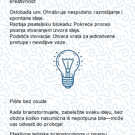
kreativnost:
Oslobađa um
: Ohrabruje nesputano razmišljanje i
spontane ideje.
Razbija pisateljsku blokadu
: Pokreće proces
pisanja stvaranjem izvora ideja.
Podstiče inovacije
: Otvara vrata za jedinstvene
pristupe i nevidljive veze.
Pišite bez osude
Kada brainstormujete, zabeležite svaku ideju, bez
obzira koliko nasumična ili nepotpuna bila—može
vas odvesti do proboja!
Efektivne tehnike brainstorminga u pisanju