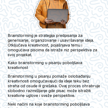
Brainstorming je
strategija predpisanja
za
generisanje, organizovanje i usavršavanje ideja
.
Otključava kreativnost, pojašnjava temu i
omogućava piscima da istraže niz perspektiva za
svoj projekat.
Kako brainstorming u pisanju poboljšava
kreativnost
Brainstorming u pisanju pomaže oslobađanju
kreativnosti omogućavajući da ideje teku bez
straha od osude ili grešaka. Ovaj proces ohrabruje
slobodno razmišljanje gde pisac može istražiti
kreativne uglove i sveže perspektive.
Neki načini na koje brainstorming poboljšava