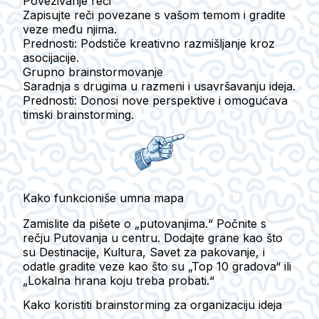
Povezivanje reči
Zapisujte reči povezane s vašom temom i gradite
veze među njima.
Prednosti
: Podstiče kreativno razmišljanje kroz
asocijacije.
Grupno brainstormovanje
Saradnja s drugima u razmeni i usavršavanju ideja.
Prednosti
: Donosi nove perspektive i omogućava
timski brainstorming.
Kako funkcioniše umna mapa
Zamislite da pišete o „putovanjima.“ Počnite s
rečju
Putovanja
u centru. Dodajte grane kao što
su
Destinacije
,
Kultura
,
Savet za pakovanje
, i
odatle gradite veze kao što su „Top 10 gradova“ ili
„Lokalna hrana koju treba probati.“
Kako koristiti brainstorming za organizaciju ideja