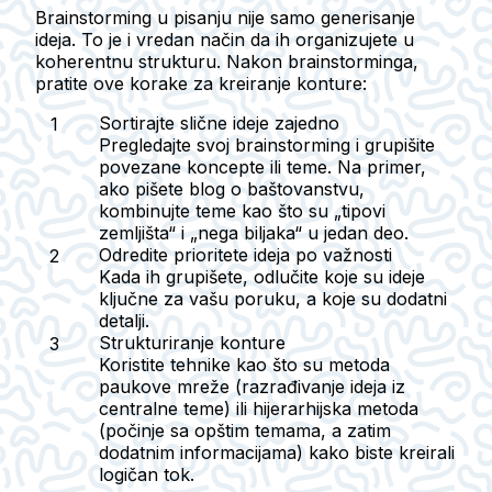
Brainstorming u pisanju nije samo generisanje
ideja. To je i vredan način da ih organizujete u
koherentnu strukturu. Nakon brainstorminga,
pratite ove korake za kreiranje konture:
Sortirajte slične ideje zajedno
Pregledajte svoj brainstorming i grupišite
povezane koncepte ili teme. Na primer,
ako pišete blog o baštovanstvu,
kombinujte teme kao što su „tipovi
zemljišta“ i „nega biljaka“ u jedan deo.
Odredite prioritete ideja po važnosti
Kada ih grupišete, odlučite koje su ideje
ključne za vašu poruku, a koje su dodatni
detalji.
Strukturiranje konture
Koristite tehnike kao što su metoda
paukove mreže (razrađivanje ideja iz
centralne teme) ili hijerarhijska metoda
(počinje sa opštim temama, a zatim
dodatnim informacijama) kako biste kreirali
logičan tok.