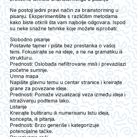
Ne postoji jedini pravi način za brainstorming u
pisanju. Eksperimentišite s različitim metodama
kako biste otkrili šta vam najbolje odgovara. Ispod
su neke snažne tehnike koje možete isprobati:
Slobodno pisanje
Postavite tajmer i pišite bez prestanka o vašoj
temi. Fokusirajte se na ideje, a ne na gramatiku ili
strukturu.
Prednosti
: Oslobađa nefiltrovane misli i prevazilazi
početne sumnje.
Umna mapa
Napišite glavnu temu u centar stranice i kreirajte
grane za povezane ideje.
Prednosti
: Pomaže vizualizaciji veza između ideja i
istraživanju podtema lako.
Listanje
Kreirajte bulitiranu ili numerisanu listu ideja,
koncepta, ili pitanja.
Prednosti
: Brzo generiše i kategorizuje
potencijalne tačke.