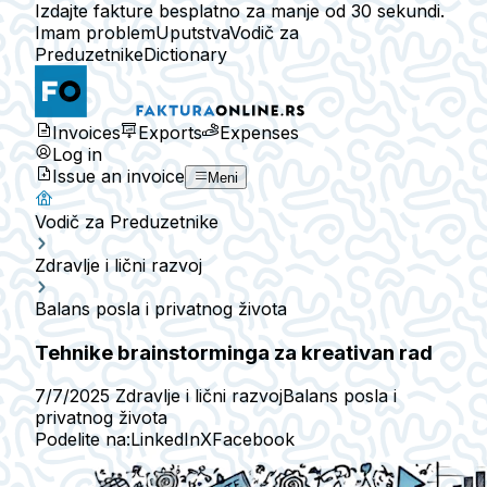
Izdajte fakture besplatno za manje od 30 sekundi.
Imam problem
Uputstva
Vodič za
Preduzetnike
Dictionary
Invoices
Exports
Expenses
Log in
Issue an invoice
Meni
Vodič za Preduzetnike
Zdravlje i lični razvoj
Balans posla i privatnog života
Tehnike brainstorminga za kreativan rad
7/7/2025
Zdravlje i lični razvoj
Balans posla i
privatnog života
Podelite na:
LinkedIn
X
Facebook