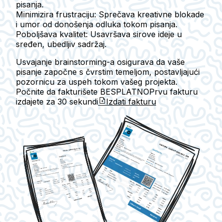
pisanja.
Minimizira frustraciju
: Sprečava kreativne blokade
i umor od donošenja odluka tokom pisanja.
Poboljšava kvalitet
: Usavršava sirove ideje u
sređen, ubedljiv sadržaj.
Usvajanje brainstorming-a osigurava da vaše
pisanje započne s čvrstim temeljom, postavljajući
pozornicu za uspeh tokom vašeg projekta.
Počnite da fakturišete BESPLATNO
Prvu fakturu
izdajete za
30 sekundi
Izdati fakturu