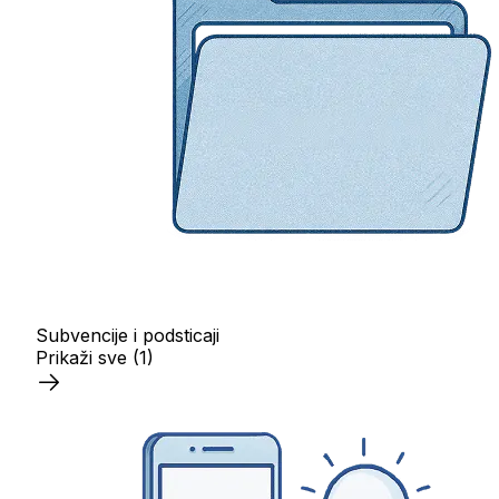
Subvencije i podsticaji
Prikaži sve
(1)