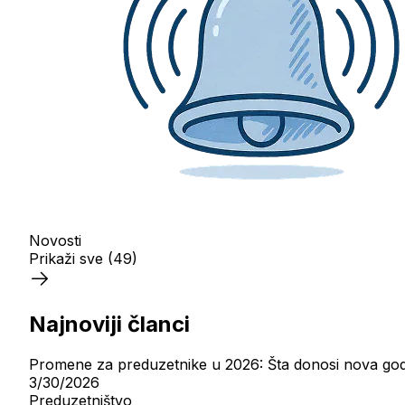
Novosti
Prikaži sve
(49)
Najnoviji članci
Promene za preduzetnike u 2026: Šta donosi nova go
3/30/2026
Preduzetništvo