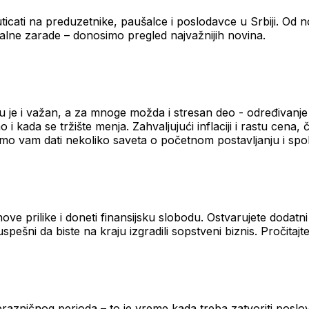
icati na preduzetnike, paušalce i poslodavce u Srbiji. Od
alne zarade – donosimo pregled najvažnijih novina.
s? Tu je i važan, a za mnoge možda i stresan deo - određiva
 i kada se tržište menja. Zahvaljujući inflaciji i rastu cena,
 vam dati nekoliko saveta o početnom postavljanju i spolj
ove prilike i doneti finansijsku slobodu. Ostvarujete dodatn
pešni da biste na kraju izgradili sopstveni biznis. Pročitajte 
azničnog perioda – to je vreme kada treba zatvoriti poslov