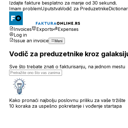
Izdajte fakture besplatno za manje od 30 sekundi.
Imam problem
Uputstva
Vodič za Preduzetnike
Dictiona
Invoices
Exports
Expenses
Log in
Issue an invoice
Meni
Vodič za preduzetnike kroz galaksij
Sve što trebate znati o fakturisanju, na jednom mestu
Kako pronaći najbolju poslovnu priliku za vaše tržište
10 koraka za uspešno pokretanje i vođenje startapa