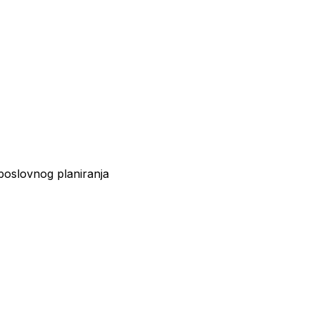
poslovnog planiranja