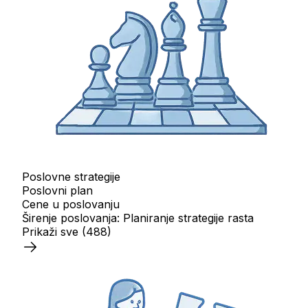
Poslovne strategije
Poslovni plan
Cene u poslovanju
Širenje poslovanja: Planiranje strategije rasta
Prikaži sve
(488)