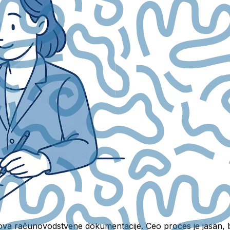
va računovodstvene dokumentacije. Ceo proces je jasan, brz