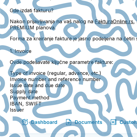
Gde izdati fakturu?
Nakon prijavljivanja na vaš nalog na
FakturaOnline.rs
,
PREMIUM planova.
Forma za kreiranje fakture je jasno podeljena na četiri s
1. Invoice
Ovde podešavate ključne parametre fakture:
Type of invoice (regular, advance, etc.)
Invoice number
and
reference number
Issue date and due date
Supply date
Payment method
IBAN, SWIFT
Issuer