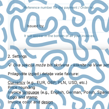
2. Settings
💡
Ova sekcija može biti skrivena - kliknite na View sett
Prilagodite izgled i detalje vaše fakture:
Currency
(e.g., EUR, GBP, PLN, USD, etc.)
Price rounding
Invoice
language
(e.g., English, German, Polish, Spanis
Logo
and
stamp
Invoice color
and
design