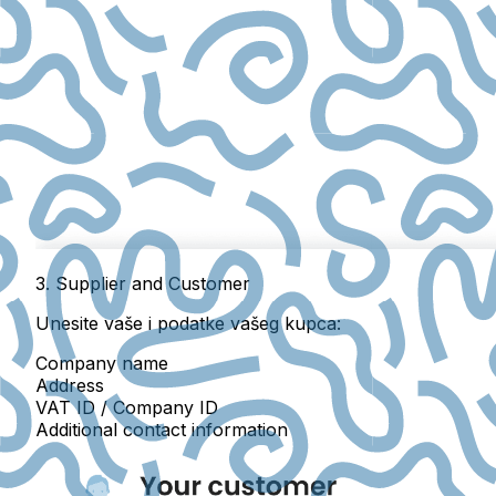
3. Supplier and Customer
Unesite vaše i podatke vašeg kupca:
Company name
Address
VAT ID / Company ID
Additional contact information