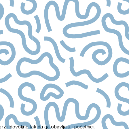
 i dovoljno lak da ga obavljaju i početnici.