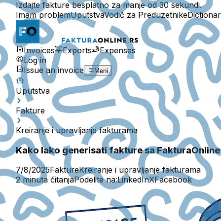
Izdajte fakture besplatno za manje od 30 sekundi.
Imam problem
Uputstva
Vodič za Preduzetnike
Dictiona
Invoices
Exports
Expenses
Log in
Issue an invoice
Meni
Uputstva
Fakture
Kreiranje i upravljanje fakturama
Kako lako generisati fakture sa FakturaOnline
7/8/2025
Fakture
Kreiranje i upravljanje fakturama
2 minuta čitanja
Podelite na:
LinkedIn
X
Facebook