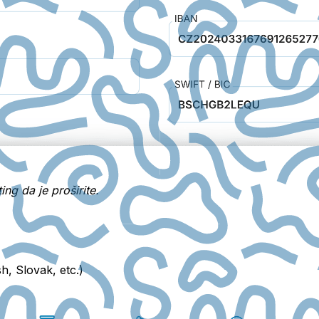
ing da je proširite.
h, Slovak, etc.)