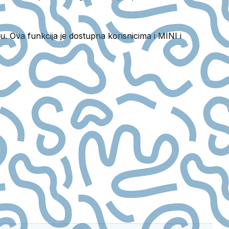
 Ova funkcija je dostupna korisnicima i MINI i