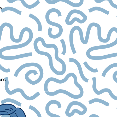
ry
.rs