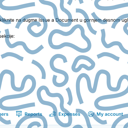
 kliknite na dugme
Issue a Document
u gornjem desnom uglu.
ekcije: