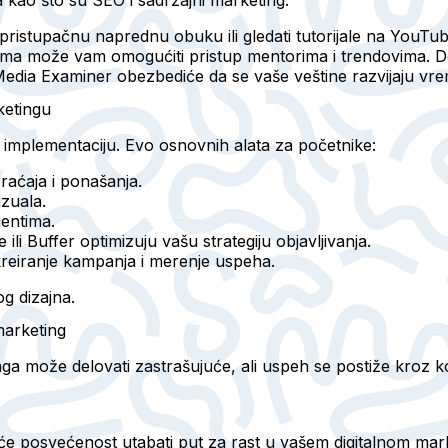
pristupačnu naprednu obuku ili gledati tutorijale na YouTu
umima može vam omogućiti pristup mentorima i trendovima. D
al Media Examiner obezbediće da se vaše veštine razvijaju v
ketingu
 i implementaciju. Evo osnovnih alata za početnike:
raćaja i ponašanja.
izuala.
jentima.
 ili Buffer optimizuju vašu strategiju objavljivanja.
reiranje kampanja i merenje uspeha.
g dizajna.
marketing
ga može delovati zastrašujuće, ali uspeh se postiže kroz k
a će posvećenost utabati put za rast u vašem digitalnom ma