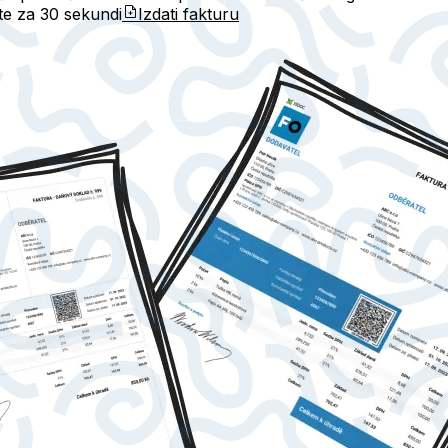
ete za
30 sekundi
Izdati fakturu