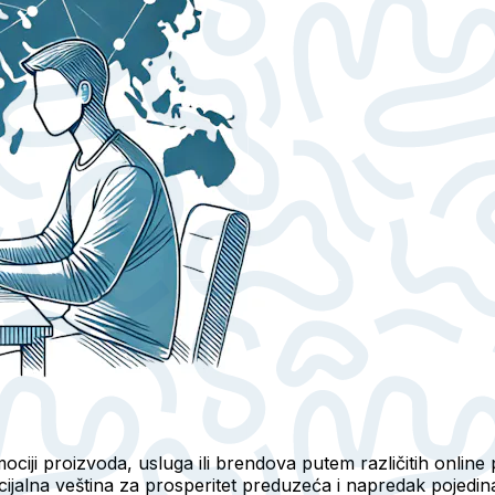
mociji proizvoda, usluga ili brendova putem različitih online
ijalna veština za prosperitet preduzeća i napredak pojedinac