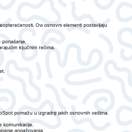
opterećenosti. Ovi osnovni elementi postavljaju
ne ponašanje.
arajućim ključnim rečima.
et.
bSpot pomažu u izgradnji jakih osnovnih veština.
ne komunikacije.
ampanje angažovanja.