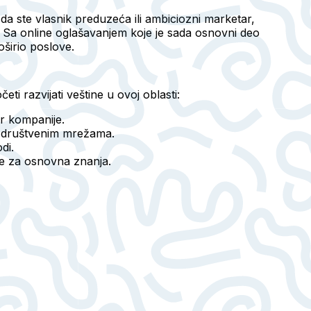
 da ste vlasnik preduzeća ili ambiciozni marketar,
. Sa online oglašavanjem koje je sada osnovni deo
oširio poslove.
 razvijati veštine u ovoj oblasti:
ar kompanije.
na društvenim mrežama.
di.
eve za osnovna znanja.