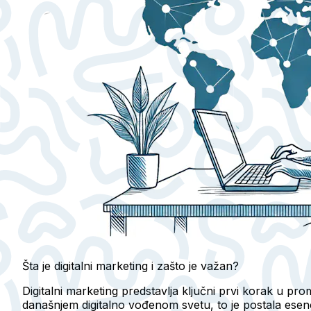
Šta je digitalni marketing i zašto je važan?
Digitalni marketing predstavlja ključni prvi korak u pro
današnjem digitalno vođenom svetu, to je postala esenc