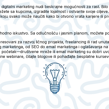
 digitalni marketing nudi beskrajne mogućnosti za rast. Bilo
 sa kupcima, izgradite lojalnost i ostvarite svoje ciljeve
a koju svako može naučiti kako bi otvorio vrata karijere ili pr
odno iskustvo. Sa odlučnošću i jasnim planom, možete početi
teresovani za razvoj ličnog projekta, freelancing ili rad unut
nog marketinga, od SEO do email marketinga i oglašavanja 
a početak—društvene mreže ili email marketing su dobri uvo
nline webinare, čitajte blogove ili pohađajte besplatne kurs