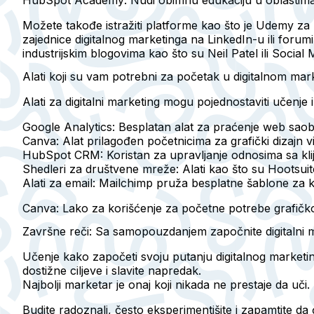
Možete takođe istražiti platforme kao što je Udemy za 
zajednice digitalnog marketinga na LinkedIn-u ili for
industrijskim blogovima kao što su Neil Patel ili Soci
Alati koji su vam potrebni za početak u digitalnom mar
Alati za digitalni marketing mogu pojednostaviti učenje
Google Analytics
: Besplatan alat za praćenje web saob
Canva
: Alat prilagođen početnicima za grafički dizajn v
HubSpot CRM
: Koristan za upravljanje odnosima sa kli
Shedleri za društvene mreže
: Alati kao što su Hootsuite
Alati za email
: Mailchimp pruža besplatne šablone za k
Canva: Lako za korišćenje za početne potrebe grafičko
Završne reči: Sa samopouzdanjem započnite digitalni 
Učenje kako započeti svoju putanju digitalnog marketin
dostižne ciljeve i slavite napredak.
Najbolji marketar je onaj koji nikada ne prestaje da uči.
Budite radoznali, često eksperimentišite i zapamtite d