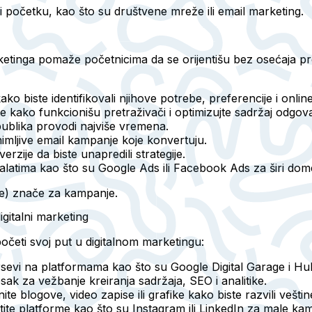
i početku, kao što su društvene mreže ili email marketing.
tinga pomaže početnicima da se orijentišu bez osećaja pre
kako biste identifikovali njihove potrebe, preferencije i onli
te kako funkcionišu pretraživači i optimizujte sadržaj odgov
publika provodi najviše vremena.
nimljive email kampanje koje konvertuju.
rzije da biste unapredili strategije.
 alatima kao što su Google Ads ili Facebook Ads za širi dom
te) znače za kampanje.
gitalni marketing
eti svoj put u digitalnom marketingu:
sevi na platformama kao što su Google Digital Garage i Hu
sak za vežbanje kreiranja sadržaja, SEO i analitike.
ite blogove, video zapise ili grafike kako biste razvili vešti
stite platforme kao što su Instagram ili LinkedIn za male k