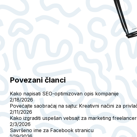
Povezani članci
Kako napisati SEO-optimizovan opis kompanije
2/18/2026
Povećajte saobraćaj na sajtu: Kreativni načini za privla
2/11/2026
Kako izgraditi uspešan vebsajt za marketing freelance
2/3/2026
Savršeno ime za Facebook stranicu
1/19/2026