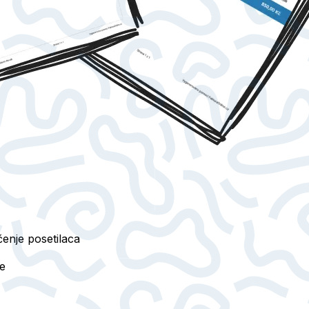
čenje posetilaca
re