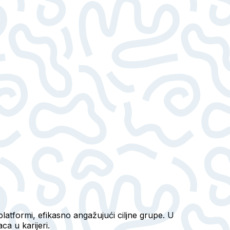
 platformi, efikasno angažujući ciljne grupe. U
a u karijeri.