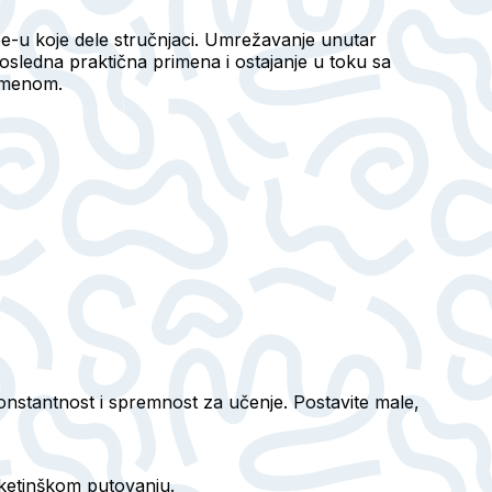
be-u koje dele stručnjaci. Umrežavanje unutar
osledna praktična primena i ostajanje u toku sa
remenom.
onstantnost i spremnost za učenje. Postavite male,
rketinškom putovanju.