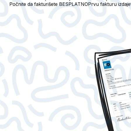
Počnite da fakturišete BESPLATNO
Prvu fakturu izdaj