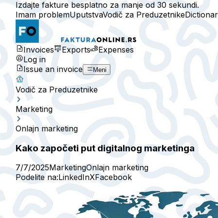
Izdajte fakture besplatno za manje od 30 sekundi.
Imam problem
Uputstva
Vodič za Preduzetnike
Dictiona
Invoices
Exports
Expenses
Log in
Issue an invoice
Meni
Vodič za Preduzetnike
Marketing
Onlajn marketing
Kako započeti put digitalnog marketinga
7/7/2025
Marketing
Onlajn marketing
Podelite na:
LinkedIn
X
Facebook