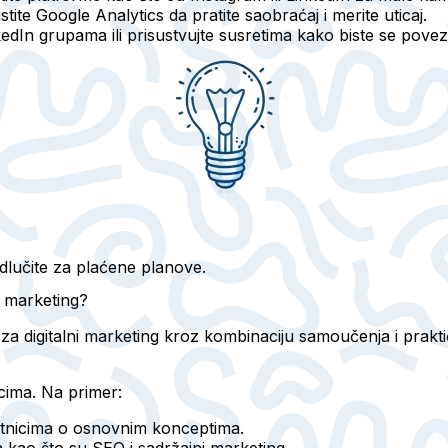
istite Google Analytics da pratite saobraćaj i merite uticaj.
nkedIn grupama ili prisustvujte susretima kako biste se povez
odlučite za plaćene planove.
i marketing?
 za digitalni marketing kroz kombinaciju samoučenja i prakti
cima. Na primer:
etnicima o osnovnim konceptima.
 kao što su SEO i sadržajni marketing.