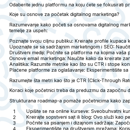
Odaberite jednu platformu na koju ćete se fokusirati pr
Koje su osnove za početak digitalnog marketinga?
Razumevanje kako početi sa osnovama digitalnog marke
temelje za uspeh:
Poznajte svoju ciljnu publiku
: Kreirajte profile kupaca 
Upoznajte se sa sadržajnim marketingom i SEO
: Nauči
Društveni mediji
: Počnite sa platforma na kojima vaša 
Osnove email marketinga
: Naučite kako da kreirate za
Analitika
: Razumite metrike kao što su CTR i stope konve
Plaćene platforme za oglašavanje
: Eksperimentišite sa
Razumejte šta metri kao što je CTR (Click-Through Ra
Koraci koje početnici treba da preduzmu da započnu di
Strukturana roadmap-a pomaže početnicima kako započ
Upišite se na online kurseve
: Sveobuhvatni kur
Kreirajte sopstveni sajt ili blog
: Ovo služi kao pe
Počnite sa pisanjem i dizajnom sadržaja
: Započn
Eksperimentišite na društvenim mrežama
: Kori