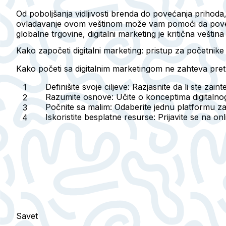
Od poboljšanja vidljivosti brenda do povećanja prihoda,
ovladavanje ovom veštinom može vam pomoći da povežete
globalne trgovine, digitalni marketing je kritična veštin
Kako započeti digitalni marketing: pristup za početnike
Kako početi sa digitalnim marketingom ne zahteva preth
Definišite svoje ciljeve
: Razjasnite da li ste zain
Razumite osnove
: Učite o konceptima digital
Počnite sa malim
: Odaberite jednu platformu z
Iskoristite besplatne resurse
: Prijavite se na o
Savet