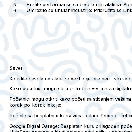
Pratite performanse sa besplatnim alatima
: Kor
Umrežite se unutar industrije
: Pridružite se Li
Savet
Koristite besplatne alate za vežbanje pre nego što se 
Kako početnici mogu steći potrebne veštine za digitaln
Početnici mogu otkriti kako početi sa sticanjem veština
korak-po-korak lekcije:
Počnite sa besplatnim kursevima prilagođenim početni
Google Digital Garage
: Besplatan kurs prilagođen poč
HubSpot Academy
: Nudi obimnu edukaciju u oblastima