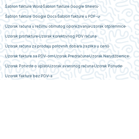
Šablon fakture Word
Šablon fakture Google Sheets
Šablon fakture Google Docs
Šablon fakture u PDF-u
Uzorak računa u režimu obrnutog oporezivanja
Uzorak otpremnice
Uzorak profakture
Uzorak korektivnog PDV računa
Uzorak računa za prodaju polovnih dobara (razlika u ceni)
Uzorak fakture sa PDV-om
Uzorak Predračuna
Uzorak Narudžbenice
Uzorak Potvrde o uplati
Uzorak avansnog računa
Uzorak Ponude
Uzorak fakture bez PDV-a