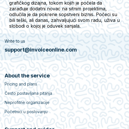
grafičkog dizajna, tokom kojih je počela da
zarađuje dodatni novac na sitnim projektima,
odlučila je da pokrene sopstveni biznis. Počeci su
bili teški, ali danas, zahvaljujući svom radu, uživa u
slobodi o kojoj je oduvek sanjala.
Write to us
support@invoiceonline.com
About the service
Pricing and plans
Često postavljana pitanja
Neprofitne organizacije
Početnici u poslovanju