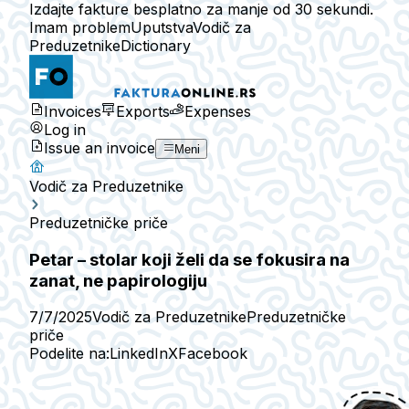
Izdajte fakture besplatno za manje od 30 sekundi.
Imam problem
Uputstva
Vodič za
Preduzetnike
Dictionary
Invoices
Exports
Expenses
Log in
Issue an invoice
Meni
Vodič za Preduzetnike
Preduzetničke priče
Petar – stolar koji želi da se fokusira na
zanat, ne papirologiju
7/7/2025
Vodič za Preduzetnike
Preduzetničke
priče
Podelite na:
LinkedIn
X
Facebook