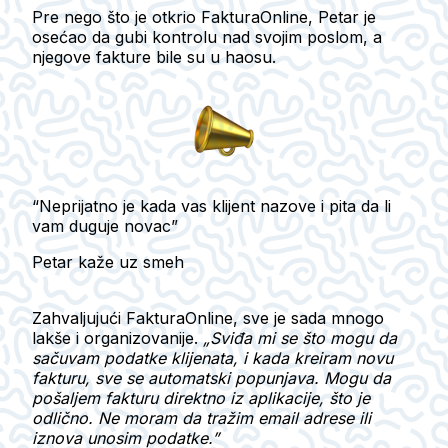
Pre nego što je otkrio FakturaOnline, Petar je
osećao da gubi kontrolu nad svojim poslom, a
njegove fakture bile su u haosu.
“Neprijatno je kada vas klijent nazove i pita da li
vam duguje novac”
Petar kaže uz smeh
Zahvaljujući FakturaOnline, sve je sada mnogo
lakše i organizovanije.
„Sviđa mi se što mogu da
sačuvam podatke klijenata, i kada kreiram novu
fakturu, sve se automatski popunjava. Mogu da
pošaljem fakturu direktno iz aplikacije, što je
odlično. Ne moram da tražim email adrese ili
iznova unosim podatke.”