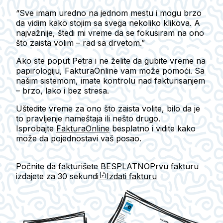
“Sve imam uredno na jednom mestu i mogu brzo
da vidim kako stojim sa svega nekoliko klikova. A
najvažnije, štedi mi vreme da se fokusiram na ono
što zaista volim – rad sa drvetom.”
Ako ste poput Petra i ne želite da gubite vreme na
papirologiju, FakturaOnline vam može pomoći. Sa
našim sistemom, imate kontrolu nad fakturisanjem
– brzo, lako i bez stresa.
Uštedite vreme za ono što zaista volite, bilo da je
to pravljenje nameštaja ili nešto drugo.
Isprobajte
FakturaOnline
besplatno i vidite kako
može da pojednostavi vaš posao.
Počnite da fakturišete BESPLATNO
Prvu fakturu
izdajete za
30 sekundi
Izdati fakturu