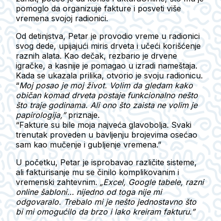
pomoglo da organizuje fakture i posveti više
vremena svojoj radionici.
Od detinjstva, Petar je provodio vreme u radionici
svog dede, upijajući miris drveta i učeći korišćenje
raznih alata. Kao dečak, rezbario je drvene
igračke, a kasnije je pomagao u izradi nameštaja.
Kada se ukazala prilika, otvorio je svoju radionicu.
“
Moj posao je moj život. Volim da gledam kako
običan komad drveta postaje funkcionalno nešto
što traje godinama. Ali ono što zaista ne volim je
papirologija,”
priznaje.
“Fakture su bile moja najveća glavobolja. Svaki
trenutak proveden u bavljenju brojevima osećao
sam kao mučenje i gubljenje vremena.”
U početku, Petar je isprobavao različite sisteme,
ali fakturisanje mu se činilo komplikovanim i
vremenski zahtevnim.
„Excel, Google tabele, razni
online šabloni… nijedno od toga nije mi
odgovaralo. Trebalo mi je nešto jednostavno što
bi mi omogućilo da brzo i lako kreiram fakturu.”