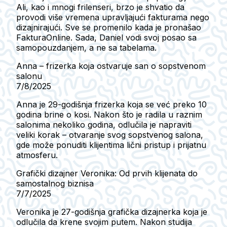
Ali, kao i mnogi frilenseri, brzo je shvatio da
provodi više vremena upravljajući fakturama nego
dizajnirajući. Sve se promenilo kada je pronašao
FakturaOnline. Sada, Daniel vodi svoj posao sa
samopouzdanjem, a ne sa tabelama.
Anna – frizerka koja ostvaruje san o sopstvenom
salonu
7/8/2025
Anna je 29-godišnja frizerka koja se već preko 10
godina brine o kosi. Nakon što je radila u raznim
salonima nekoliko godina, odlučila je napraviti
veliki korak – otvaranje svog sopstvenog salona,
gde može ponuditi klijentima lični pristup i prijatnu
atmosferu.
Grafički dizajner Veronika: Od prvih klijenata do
samostalnog biznisa
7/7/2025
Veronika je 27-godišnja grafička dizajnerka koja je
odlučila da krene svojim putem. Nakon studija