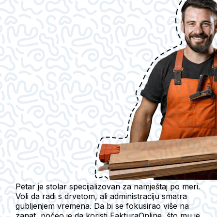
Petar je stolar specijalizovan za namještaj po meri.
Voli da radi s drvetom, ali administraciju smatra
gubljenjem vremena. Da bi se fokusirao više na
zanat, počeo je da koristi FakturaOnline, što mu je