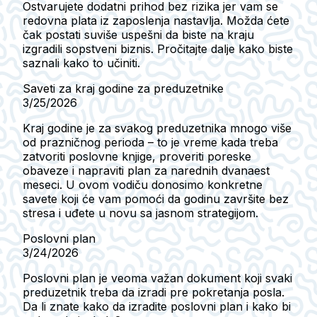
Ostvarujete dodatni prihod bez rizika jer vam se
redovna plata iz zaposlenja nastavlja. Možda ćete
čak postati suviše uspešni da biste na kraju
izgradili sopstveni biznis. Pročitajte dalje kako biste
saznali kako to učiniti.
Saveti za kraj godine za preduzetnike
3/25/2026
Kraj godine je za svakog preduzetnika mnogo više
od prazničnog perioda – to je vreme kada treba
zatvoriti poslovne knjige, proveriti poreske
obaveze i napraviti plan za narednih dvanaest
meseci. U ovom vodiču donosimo konkretne
savete koji će vam pomoći da godinu završite bez
stresa i uđete u novu sa jasnom strategijom.
Poslovni plan
3/24/2026
Poslovni plan je veoma važan dokument koji svaki
preduzetnik treba da izradi pre pokretanja posla.
Da li znate kako da izradite poslovni plan i kako bi