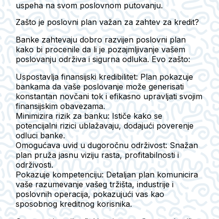
uspeha na svom poslovnom putovanju.
Zašto je poslovni plan važan za zahtev za kredit?
Banke zahtevaju dobro razvijen poslovni plan
kako bi procenile da li je pozajmljivanje vašem
poslovanju održiva i sigurna odluka. Evo zašto:
Uspostavlja finansijski kredibilitet
: Plan pokazuje
bankama da vaše poslovanje može generisati
konstantan novčani tok i efikasno upravljati svojim
finansijskim obavezama.
Minimizira rizik za banku
: Ističe kako se
potencijalni rizici ublažavaju, dodajući poverenje
odluci banke.
Omogućava uvid u dugoročnu održivost
: Snažan
plan pruža jasnu viziju rasta, profitabilnosti i
održivosti.
Pokazuje kompetenciju
: Detaljan plan komunicira
vaše razumevanje vašeg tržišta, industrije i
poslovnih operacija, pokazujući vas kao
sposobnog kreditnog korisnika.