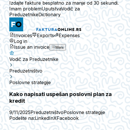
Izdajte fakture besplatno za manje od 30 sekundi.
Imam problem
Uputstva
Vodič za
Preduzetnike
Dictionary
Invoices
Exports
Expenses
Log in
Issue an invoice
Meni
Vodič za Preduzetnike
Preduzetništvo
Poslovne strategije
Kako napisati uspešan poslovni plan za
kredit
9/11/2025
Preduzetništvo
Poslovne strategije
Podelite na:
LinkedIn
X
Facebook