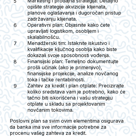
Marketing i prodajna strategija
: Detaljno
opišite strategije akvizicije klijenata,
planove oglašavanja i dugoročan pristup
zadržavanju klijenata.
Operativni plan
: Objasnite kako ćete
upravljati logistikom, osobljem i
skalabilnošću.
Menadžerski tim
: Istaknite iskustvo i
kvalifikacije ključnog osoblja kako biste
dokazali svoje sposobnosti vođenja.
Finansijski plan
: Temeljno dokumentujte
prošli učinak (ako je primenjivo),
finansijske projekcije, analize novčanog
toka i tačke rentabilnosti.
Zahtev za kredit i plan otplate
: Precizirajte
koliko sredstava vam je potrebno, kako će
tačno biti iskorišćena i vašu strategiju
otplate u skladu sa projektovanim
novčanim tokovima.
Poslovni plan sa svim ovim elementima osigurava
da banka ima sve informacije potrebne za
procenu vašeg zahteva za kredit.