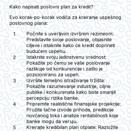
Kako napisati poslovni plan za kredit?
Evo korak-po-korak vodiča za kreiranje uspešnog
poslovnog plana:
Počnite s uverljivim izvršnim rezimeom
:
Predstavite svoje poslovanje, objasnite
ciljeve i istaknite kako će kredit doprineti
budućem uspehu.
Istaknite svoju jedinstvenu vrednost
:
Pokažite po čemu se vaše poslovanje
razlikuje od konkurencije i zašto je
pozicionirano za uspeh.
Izvršite temeljno istraživanje tržišta
:
Pokažite razumevanje industrije, ciljne
publike i konkurenata kako biste smanjili
percepciju rizika banke.
Pripremite realistične finansijske projekcije
:
Pružite tačne izvode prihoda, predikcije
novčanog toka i analize rentabilnosti koje
banke mogu da veruju.
Kreirajte kredibilan plan otplate
: Razložite