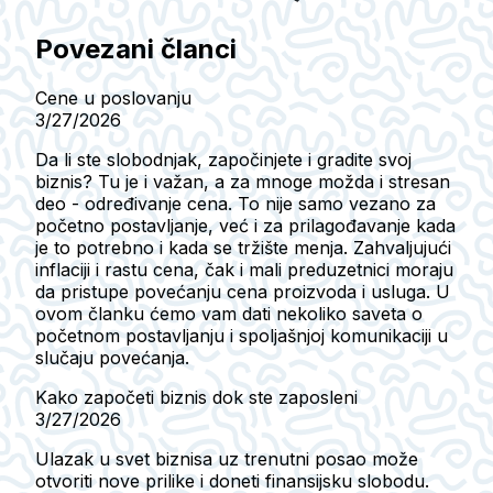
Povezani članci
Cene u poslovanju
3/27/2026
Da li ste slobodnjak, započinjete i gradite svoj
biznis? Tu je i važan, a za mnoge možda i stresan
deo - određivanje cena. To nije samo vezano za
početno postavljanje, već i za prilagođavanje kada
je to potrebno i kada se tržište menja. Zahvaljujući
inflaciji i rastu cena, čak i mali preduzetnici moraju
da pristupe povećanju cena proizvoda i usluga. U
ovom članku ćemo vam dati nekoliko saveta o
početnom postavljanju i spoljašnjoj komunikaciji u
slučaju povećanja.
Kako započeti biznis dok ste zaposleni
3/27/2026
Ulazak u svet biznisa uz trenutni posao može
otvoriti nove prilike i doneti finansijsku slobodu.