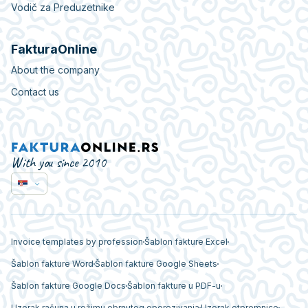
Vodič za Preduzetnike
FakturaOnline
About the company
Contact us
With you since 2010
Invoice templates by profession
Šablon fakture Excel
Šablon fakture Word
Šablon fakture Google Sheets
Šablon fakture Google Docs
Šablon fakture u PDF-u
Uzorak računa u režimu obrnutog oporezivanja
Uzorak otpremnice