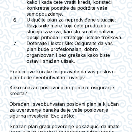
kako i kada ćete vratiti kredit, koristeći
konkretne podatke da podržite vaše
samopouzdanje.
Uključite plan za nepredviđene situacije
:
Razjasnite mere koje ćete preduzeti u
slučaju izazova, kao što su alternativne
opcije prihoda ili strategije uštede troškova.
Doterajte i lektorišite
: Osigurajte da vaš
plan bude profesionalan, dobro
organizovan i bez grešaka kako biste
ostavili snažan utisak.
Prateći ove korake osiguravate da vaš poslovni
plan bude sveobuhvatan i uverljiv.
Kako snažan poslovni plan pomaže osiguranje
kredita?
Obrađen i sveobuhvatan poslovni plan je ključan
za uveravanje banaka da je vaše poslovanje
sigurna investicija. Evo zašto:
Snažan plan gradi poverenje pokazujući da imate