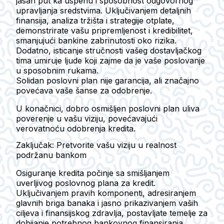
jasan put ka uspehu i sposobnost odgovornog
upravljanja sredstvima. Uključivanjem detaljnih
finansija, analiza tržišta i strategije otplate,
demonstrirate vašu pripremljenost i kredibilitet,
smanjujući bankine zabrinutosti oko rizika.
Dodatno, isticanje stručnosti vašeg dostavljačkog
tima umiruje ljude koji zajme da je vaše poslovanje
u sposobnim rukama.
Solidan poslovni plan nije garancija, ali značajno
povećava vaše šanse za odobrenje.
U konačnici, dobro osmišljen poslovni plan uliva
poverenje u vašu viziju, povećavajući
verovatnoću odobrenja kredita.
Zaključak: Pretvorite vašu viziju u realnost
podržanu bankom
Osiguranje kredita počinje sa smišljanjem
uverljivog poslovnog plana za kredit.
Uključivanjem pravih komponenti, adresiranjem
glavnih briga banaka i jasno prikazivanjem vaših
ciljeva i finansijskog zdravlja, postavljate temelje za
dobijanje potrebnog bankovnog finansiranja.