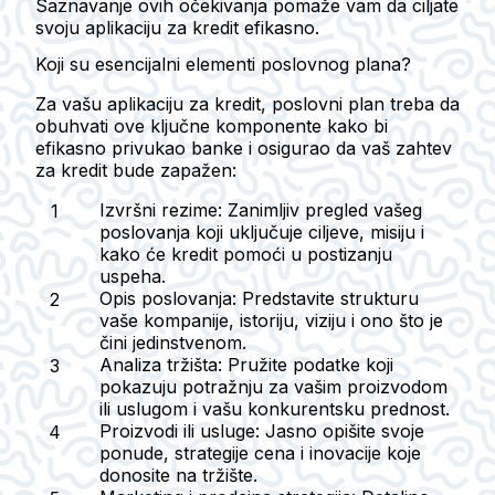
Saznavanje ovih očekivanja pomaže vam da ciljate
svoju aplikaciju za kredit efikasno.
Koji su esencijalni elementi poslovnog plana?
Za vašu aplikaciju za kredit, poslovni plan treba da
obuhvati ove ključne komponente kako bi
efikasno privukao banke i osigurao da vaš zahtev
za kredit bude zapažen:
Izvršni rezime
: Zanimljiv pregled vašeg
poslovanja koji uključuje ciljeve, misiju i
kako će kredit pomoći u postizanju
uspeha.
Opis poslovanja
: Predstavite strukturu
vaše kompanije, istoriju, viziju i ono što je
čini jedinstvenom.
Analiza tržišta
: Pružite podatke koji
pokazuju potražnju za vašim proizvodom
ili uslugom i vašu konkurentsku prednost.
Proizvodi ili usluge
: Jasno opišite svoje
ponude, strategije cena i inovacije koje
donosite na tržište.