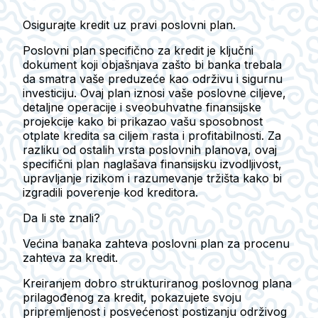
Osigurajte kredit uz pravi poslovni plan.
Poslovni plan specifično za kredit je ključni
dokument koji objašnjava zašto bi banka trebala
da smatra vaše preduzeće kao održivu i sigurnu
investiciju. Ovaj plan iznosi vaše poslovne ciljeve,
detaljne operacije i sveobuhvatne finansijske
projekcije kako bi prikazao vašu sposobnost
otplate kredita sa ciljem rasta i profitabilnosti. Za
razliku od ostalih vrsta poslovnih planova, ovaj
specifični plan naglašava finansijsku izvodljivost,
upravljanje rizikom i razumevanje tržišta kako bi
izgradili poverenje kod kreditora.
Da li ste znali?
Većina banaka zahteva poslovni plan za procenu
zahteva za kredit.
Kreiranjem dobro strukturiranog poslovnog plana
prilagođenog za kredit, pokazujete svoju
pripremljenost i posvećenost postizanju održivog