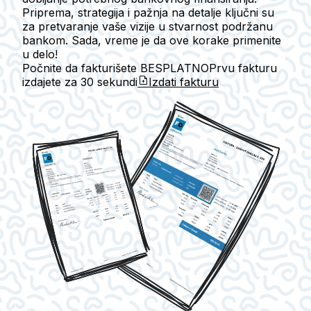
Priprema, strategija i pažnja na detalje ključni su
za pretvaranje vaše vizije u stvarnost podržanu
bankom. Sada, vreme je da ove korake primenite
u delo!
Počnite da fakturišete BESPLATNO
Prvu fakturu
izdajete za
30 sekundi
Izdati fakturu