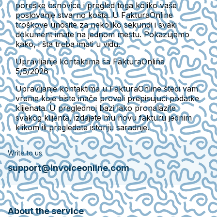
poreske osnovice i pregled toga koliko vaše
poslovanje stvarno košta. U FakturaOnline
troškove unosite za nekoliko sekundi i svaki
dokument imate na jednom mestu. Pokazujemo
kako, i šta treba imati u vidu.
Upravljanje kontaktima sa FakturaOnline
5/5/2026
Upravljanje kontaktima u FakturaOnline štedi vam
vreme koje biste inače proveli prepisujući podatke
klijenata. U preglednoj bazi lako pronalazite
svakog klijenta, izdajete mu novu fakturu jednim
klikom ili pregledate istoriju saradnje.
Write to us
support@invoiceonline.com
About the service