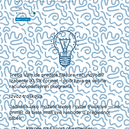
Treba Vam da predate fakture računovođi?
Izaberite XLSX format – podržava ga većina
računovodstvenih programa.
Izvoz troškova
Jednako lako možete izvesti i svoje troškove — na
primer da biste imali sve rashode u preglednoj
tabeli.
Kliknite na
Export of expenses
.