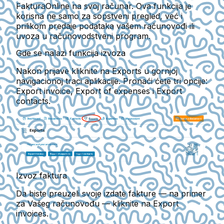
FakturaOnline na svoj računar. Ova funkcija je
korisna ne samo za sopstveni pregled, već i
prilikom predaje podataka vašem računovođi ili
uvoza u računovodstveni program.
Gde se nalazi funkcija izvoza
Nakon prijave kliknite na
Exports
u gornjoj
navigacionoj traci aplikacije. Pronaći ćete tri opcije:
Export invoice
,
Export of expenses
i
Export
contacts
.
Izvoz faktura
Da biste preuzeli svoje izdate fakture — na primer
za Vašeg računovođu — kliknite na
Export
invoices
.