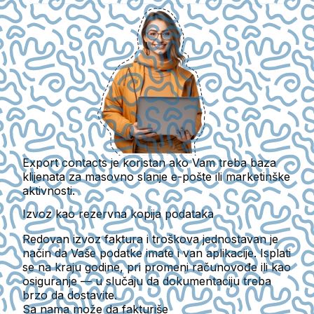
Export contacts je koristan ako Vam treba baza
klijenata za masovno slanje e-pošte ili marketinške
aktivnosti.
Izvoz kao rezervna kopija podataka
Redovan izvoz faktura i troškova jednostavan je
način da Vaše podatke imate i van aplikacije. Isplati
se na kraju godine, pri promeni računovođe ili kao
osiguranje — u slučaju da dokumentaciju treba
brzo da dostavite.
Sa nama može da fakturiše