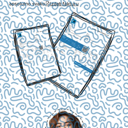
apsolutno svako
Izdati fakturu