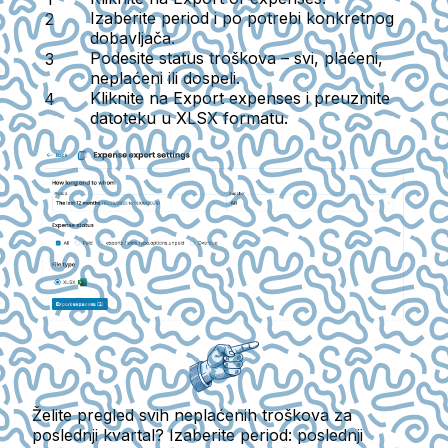
Izaberite period i po potrebi konkretnog
dobavljača.
Podesite status troškova – svi, plaćeni,
neplaćeni ili dospeli.
Kliknite na
Export expenses
i preuzmite
datoteku u XLSX formatu.
Želite pregled svih neplaćenih troškova za
poslednji kvartal? Izaberite period: poslednji