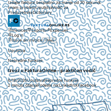
Izdajte fakture besplatno za manje od 30 sekundi.
Imam problem
Uputstva
Vodič za
Preduzetnike
Dictionary
Invoices
Exports
Expenses
Log in
Issue an invoice
Meni
Uputstva
Napredne funkcije
Izvoz u FakturaOnline – praktičan vodič
6/18/2026
Uputstva
Napredne funkcije
2 minuta čitanja
Podelite na:
LinkedIn
X
Facebook