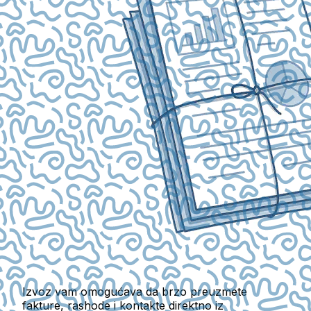
Izvoz vam omogućava da brzo preuzmete
fakture, rashode i kontakte direktno iz