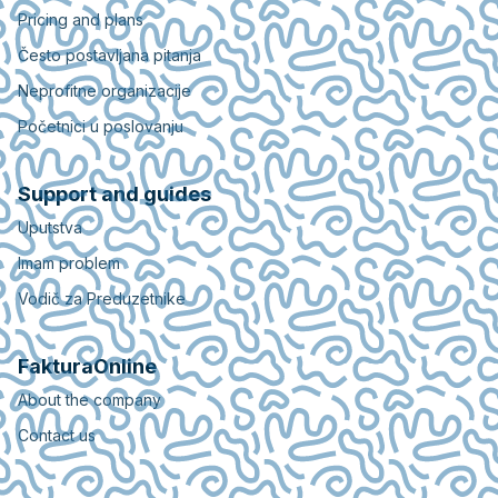
Pricing and plans
Često postavljana pitanja
Neprofitne organizacije
Početnici u poslovanju
Support and guides
Uputstva
Imam problem
Vodič za Preduzetnike
FakturaOnline
About the company
Contact us