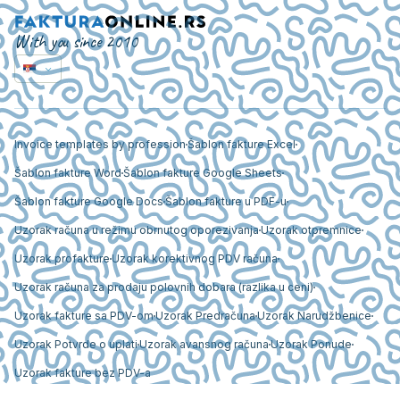
With you since 2010
Invoice templates by profession
Šablon fakture Excel
Šablon fakture Word
Šablon fakture Google Sheets
Šablon fakture Google Docs
Šablon fakture u PDF-u
Uzorak računa u režimu obrnutog oporezivanja
Uzorak otpremnice
Uzorak profakture
Uzorak korektivnog PDV računa
Uzorak računa za prodaju polovnih dobara (razlika u ceni)
Uzorak fakture sa PDV-om
Uzorak Predračuna
Uzorak Narudžbenice
Uzorak Potvrde o uplati
Uzorak avansnog računa
Uzorak Ponude
Uzorak fakture bez PDV-a