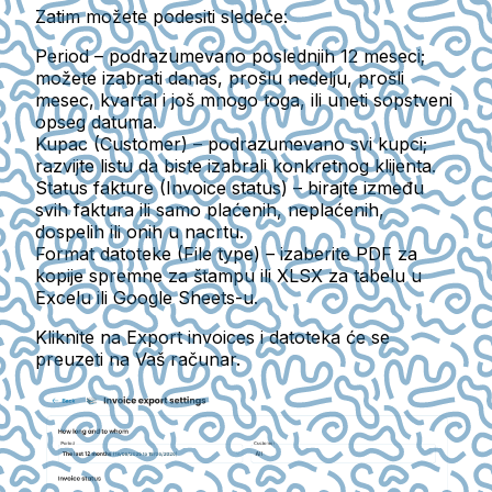
Zatim možete podesiti sledeće:
Period
– podrazumevano poslednjih 12 meseci;
možete izabrati danas, prošlu nedelju, prošli
mesec, kvartal i još mnogo toga, ili uneti sopstveni
opseg datuma.
Kupac (Customer)
– podrazumevano svi kupci;
razvijte listu da biste izabrali konkretnog klijenta.
Status fakture (Invoice status)
– birajte između
svih faktura ili samo plaćenih, neplaćenih,
dospelih ili onih u nacrtu.
Format datoteke (File type)
– izaberite PDF za
kopije spremne za štampu ili XLSX za tabelu u
Excelu ili Google Sheets-u.
Kliknite na
Export invoices
i datoteka će se
preuzeti na Vaš računar.