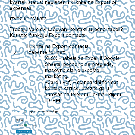
kvartal, status: neplaćeni i kliknite na Export of
expenses.
Izvoz kontakata
Trebaju Vam svi sačuvani kontakti u jednoj tabeli?
Koristite funkciju
Export contacts
.
Kliknite na
Export contacts
.
Izaberite format:
XLSX
– tabela za Excel ili Google
Sheets; pogodno za preglede,
masovno slanje e-pošte ili
marketing.
vCard (.vcf)
– standardni format
kontakt kartice; uvezite ga u
adresar na telefonu, e-mail klijent
ili CRM.