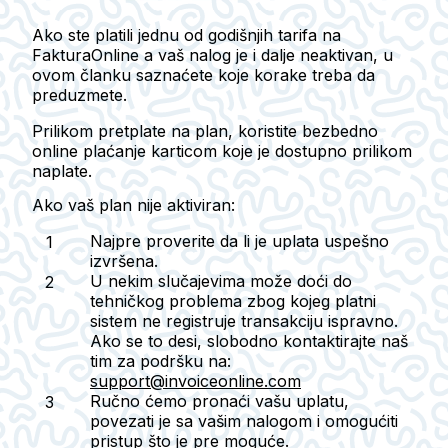
Ako ste platili jednu od godišnjih tarifa na
FakturaOnline a vaš nalog je i dalje neaktivan, u
ovom članku saznaćete koje korake treba da
preduzmete.
Prilikom pretplate na plan, koristite bezbedno
online plaćanje karticom
koje je dostupno prilikom
naplate.
Ako vaš plan nije aktiviran:
Najpre proverite da li je uplata uspešno
izvršena.
U nekim slučajevima može doći do
tehničkog problema zbog kojeg platni
sistem ne registruje transakciju ispravno.
Ako se to desi, slobodno kontaktirajte naš
tim za podršku na:
support@invoiceonline.com
Ručno ćemo pronaći vašu uplatu,
povezati je sa vašim nalogom i omogućiti
pristup što je pre moguće.