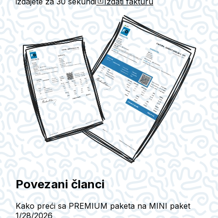
izdajete za
30 sekundi
Izdati fakturu
Povezani članci
Kako preći sa PREMIUM paketa na MINI paket
1/28/2026