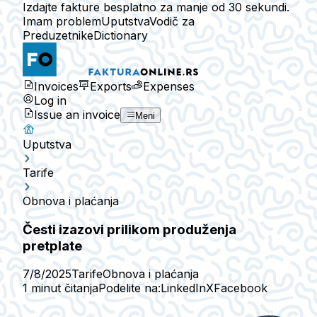
Izdajte fakture besplatno za manje od 30 sekundi.
Imam problem
Uputstva
Vodič za
Preduzetnike
Dictionary
Invoices
Exports
Expenses
Log in
Issue an invoice
Meni
Uputstva
Tarife
Obnova i plaćanja
Česti izazovi prilikom produženja
pretplate
7/8/2025
Tarife
Obnova i plaćanja
1 minut čitanja
Podelite na:
LinkedIn
X
Facebook