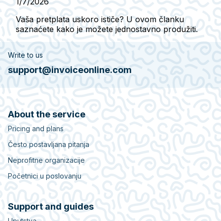
1/7/2026
Vaša pretplata uskoro ističe? U ovom članku
saznaćete kako je možete jednostavno produžiti.
Write to us
support@invoiceonline.com
About the service
Pricing and plans
Često postavljana pitanja
Neprofitne organizacije
Početnici u poslovanju
Support and guides
Uputstva