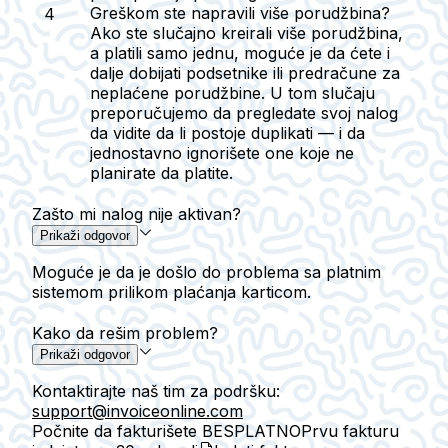
Greškom ste napravili više porudžbina?
Ako ste slučajno kreirali više porudžbina,
a platili samo jednu, moguće je da ćete i
dalje dobijati podsetnike ili predračune za
neplaćene porudžbine. U tom slučaju
preporučujemo da pregledate svoj nalog
da vidite da li postoje duplikati — i da
jednostavno ignorišete one koje ne
planirate da platite.
Zašto mi nalog nije aktivan?
Prikaži odgovor
Moguće je da je došlo do problema sa platnim
sistemom prilikom plaćanja karticom.
Kako da rešim problem?
Prikaži odgovor
Kontaktirajte naš tim za podršku:
support@invoiceonline.com
Počnite da fakturišete BESPLATNO
Prvu fakturu