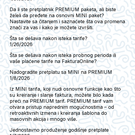
Da li ste pretplatnik PREMIUM paketa, ali biste
želeli da pređete na osnovni MINI paket?
Nastavite sa čitanjem i saznaćete šta ova promena
znači za vas i kako je možete izvršiti.
Šta se dešava nakon isteka tarife?
1/26/2026
Šta se dešava nakon isteka probnog perioda ili
vaše plaćene tarife na FakturaOnline?
Nadogradite pretplatu sa MINI na PREMIUM
1/8/2026
Iz MINI tarifa, koji nudi osnovne funkcije kao što
su kreiranje i slanje faktura, možete bilo kada
preći na PREMIUM tarif. PREMIUM tarif vam
otvara pristup naprednim mogućnostima – od
retroaktivnih izmena i kreiranja šablona do
masovnih akcija i mnogo više.
Jednostavno produženje godišnje pretplate