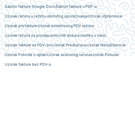
Šablon fakture Google Docs
Šablon fakture u PDF-u
Uzorak računa u režimu obrnutog oporezivanja
Uzorak otpremnice
Uzorak profakture
Uzorak korektivnog PDV računa
Uzorak računa za prodaju polovnih dobara (razlika u ceni)
Uzorak fakture sa PDV-om
Uzorak Predračuna
Uzorak Narudžbenice
Uzorak Potvrde o uplati
Uzorak avansnog računa
Uzorak Ponude
Uzorak fakture bez PDV-a