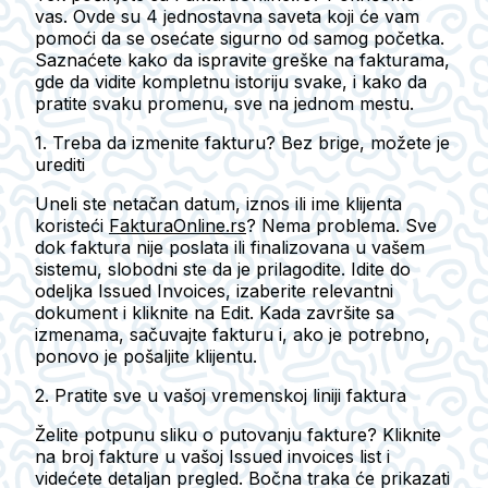
vas. Ovde su 4 jednostavna saveta koji će vam
pomoći da se osećate sigurno od samog početka.
Saznaćete kako da ispravite greške na fakturama,
gde da vidite kompletnu istoriju svake, i kako da
pratite svaku promenu, sve na jednom mestu.
1. Treba da izmenite fakturu? Bez brige, možete je
urediti
Uneli ste netačan datum, iznos ili ime klijenta
koristeći
FakturaOnline.rs
? Nema problema. Sve
dok faktura nije poslata ili finalizovana u vašem
sistemu, slobodni ste da je prilagodite. Idite do
odeljka
Issued Invoices
, izaberite relevantni
dokument i kliknite na
Edit
. Kada završite sa
izmenama, sačuvajte fakturu i, ako je potrebno,
ponovo je pošaljite klijentu.
2. Pratite sve u vašoj vremenskoj liniji faktura
Želite potpunu sliku o putovanju fakture? Kliknite
na broj fakture u vašoj
Issued invoices list
i
videćete detaljan pregled. Bočna traka će prikazati