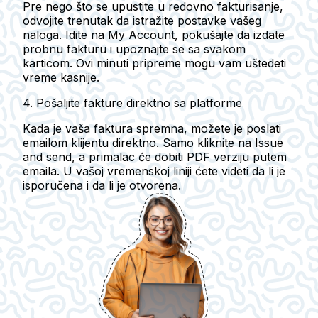
Pre nego što se upustite u redovno fakturisanje,
odvojite trenutak da istražite postavke vašeg
naloga. Idite na
My Account
, pokušajte da izdate
probnu fakturu i upoznajte se sa svakom
karticom. Ovi minuti pripreme mogu vam uštedeti
vreme kasnije.
4. Pošaljite fakture direktno sa platforme
Kada je vaša faktura spremna, možete je poslati
emailom klijentu direktno
. Samo kliknite na
Issue
and send
, a primalac će dobiti PDF verziju putem
emaila. U vašoj vremenskoj liniji ćete videti da li je
isporučena i da li je otvorena.