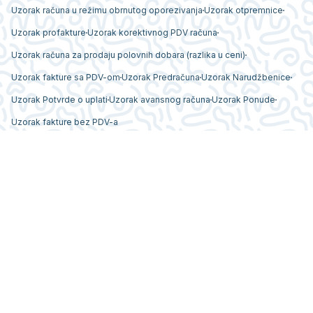
Uzorak računa u režimu obrnutog oporezivanja
Uzorak otpremnice
Uzorak profakture
Uzorak korektivnog PDV računa
Uzorak računa za prodaju polovnih dobara (razlika u ceni)
Uzorak fakture sa PDV-om
Uzorak Predračuna
Uzorak Narudžbenice
Uzorak Potvrde o uplati
Uzorak avansnog računa
Uzorak Ponude
Uzorak fakture bez PDV-a