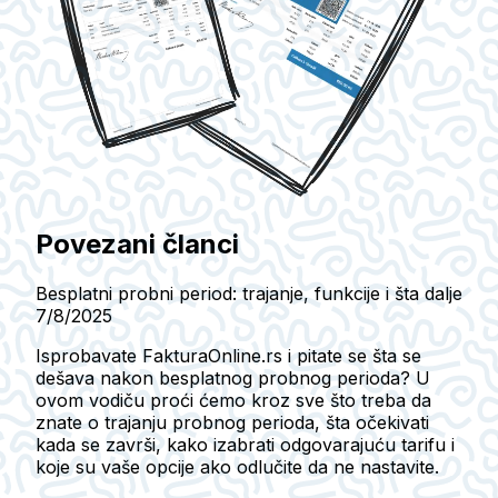
Povezani članci
Besplatni probni period: trajanje, funkcije i šta dalje
7/8/2025
Isprobavate FakturaOnline.rs i pitate se šta se
dešava nakon besplatnog probnog perioda? U
ovom vodiču proći ćemo kroz sve što treba da
znate o trajanju probnog perioda, šta očekivati
kada se završi, kako izabrati odgovarajuću tarifu i
koje su vaše opcije ako odlučite da ne nastavite.