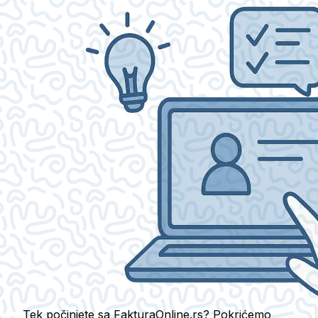
Tek počinjete sa FakturaOnline.rs? Pokrićemo