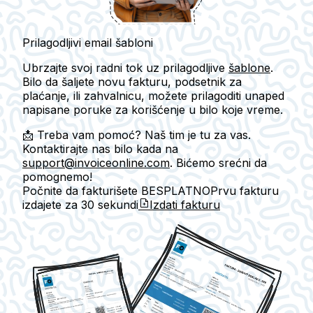
Prilagodljivi email šabloni
Ubrzajte svoj radni tok uz prilagodljive
šablone
.
Bilo da šaljete novu fakturu, podsetnik za
plaćanje, ili zahvalnicu, možete prilagoditi unaped
napisane poruke za korišćenje u bilo koje vreme.
📩 Treba vam pomoć? Naš tim je tu za vas.
Kontaktirajte nas bilo kada na
support@invoiceonline.com
. Bićemo srećni da
pomognemo!
Počnite da fakturišete BESPLATNO
Prvu fakturu
izdajete za
30 sekundi
Izdati fakturu