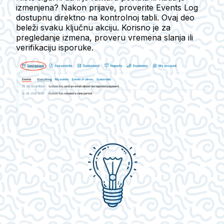
izmenjena? Nakon prijave, proverite
Events Log
dostupnu direktno na kontrolnoj tabli. Ovaj deo
beleži svaku ključnu akciju. Korisno je za
pregledanje izmena, proveru vremena slanja ili
verifikaciju isporuke.