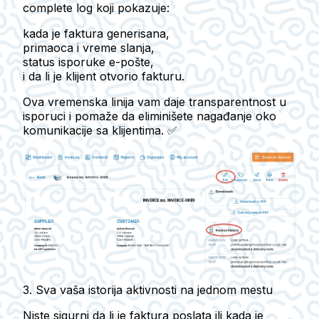
complete log
koji pokazuje:
kada je faktura generisana,
primaoca i vreme slanja,
status isporuke e-pošte,
i da li je klijent otvorio fakturu.
Ova vremenska linija vam daje transparentnost u
isporuci i pomaže da eliminišete nagađanje oko
komunikacije sa klijentima. ✅
3. Sva vaša istorija aktivnosti na jednom mestu
Niste sigurni da li je faktura poslata ili kada je