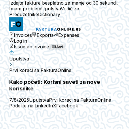
Izdajte fakture besplatno za manje od 30 sekundi.
Imam problem
Uputstva
Vodič za
Preduzetnike
Dictionary
Invoices
Exports
Expenses
Log in
Issue an invoice
Meni
Uputstva
Prvi koraci sa FakturaOnline
Kako početi: Korisni saveti za nove
korisnike
7/8/2025
Uputstva
Prvi koraci sa FakturaOnline
Podelite na:
LinkedIn
X
Facebook