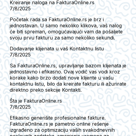
Kreiranje naloga na FakturaOnline.rs
7/8/2025
Početak rada sa FakturaOnline.rs je brz i
jednostavan. U samo nekoliko klikova, vaš nalog
će biti spreman, omogućavajući vam da pošaljete
svoju prvu fakturu za samo nekoliko sekundi.
Dodavanje klijenata u vaš Kontaktnu listu
7/8/2025
Sa FakturaOnline.rs, upravljanje bazom klijenata je
jednostavno i efikasno. Ovaj vodič vas vodi kroz
korake kako brzo dodati nove klijente u vašu
kontaktnu listu, bilo da kreirate fakturu ili ažurirate
direktno preko sekcije Kontakti.
Šta je FakturaOnline.rs
7/8/2025
Efikasno generišite profesionalne fakture.
FakturaOnline.rs je pametno online rešenje
izgrađeno za optimizaciju vaših svakodnevnih