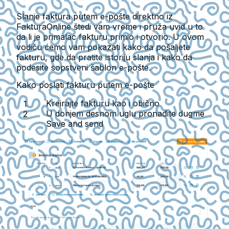
Slanje faktura putem e-pošte direktno iz
FakturaOnline štedi vam vreme i pruža uvid u to
da li je primalac fakturu primio i otvorio. U ovom
vodiču ćemo vam pokazati kako da pošaljete
fakturu, gde da pratite istoriju slanja i kako da
podesite sopstveni šablon e-pošte.
Kako poslati fakturu putem e-pošte
Kreirajte fakturu kao i obično
U donjem desnom uglu pronađite dugme
Save and send