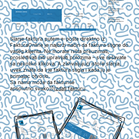
Slanje faktura putem e-pošte direktno iz
FakturaOnline je najbrži način da faktura stigne do
vašeg klijenta. Ne morate ništa preuzimati,
prosleđivati niti upravljati prilozima – sve rešavate
sa nekoliko klikova. A zahvaljujući istoriji slanja,
uvek znate da li je faktura stigla i kada ju je
primalac otvorio.
Sa nama može da fakturiše
apsolutno svako
Izdati fakturu