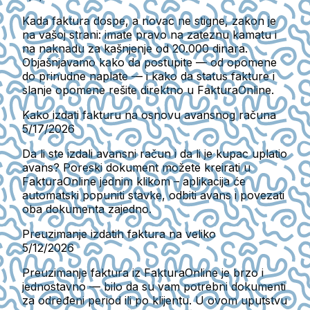
Kada faktura dospe, a novac ne stigne, zakon je
na vašoj strani: imate pravo na zateznu kamatu i
na naknadu za kašnjenje od 20.000 dinara.
Objašnjavamo kako da postupite — od opomene
do prinudne naplate — i kako da status fakture i
slanje opomene rešite direktno u FakturaOnline.
Kako izdati fakturu na osnovu avansnog računa
5/17/2026
Da li ste izdali avansni račun i da li je kupac uplatio
avans? Poreski dokument možete kreirati u
FakturaOnline jednim klikom – aplikacija će
automatski popuniti stavke, odbiti avans i povezati
oba dokumenta zajedno.
Preuzimanje izdatih faktura na veliko
5/12/2026
Preuzimanje faktura iz FakturaOnline je brzo i
jednostavno — bilo da su vam potrebni dokumenti
za određeni period ili po klijentu. U ovom uputstvu