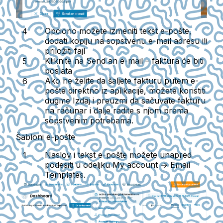
Opciono možete izmeniti tekst e-pošte,
dodati kopiju na sopstvenu e-mail adresu ili
priložiti fajl
Kliknite na
Send an e-mail
– faktura će biti
poslata
Ako ne želite da šaljete fakturu putem e-
pošte direktno iz aplikacije, možete koristiti
dugme Izdaj i preuzmi da sačuvate fakturu
na računar i dalje radite s njom prema
sopstvenim potrebama.
Šabloni e-pošte
Naslov i tekst e-pošte možete unapred
podesiti u odeljku
My account → Email
Templates.