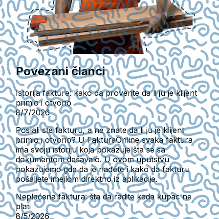
Povezani članci
Istorija fakture: kako da proverite da li ju je klijent
primio i otvorio
8/7/2026
Poslali ste fakturu, a ne znate da li ju je klijent
primio i otvorio? U FakturaOnline svaka faktura
ima svoju istoriju koja pokazuje šta se sa
dokumentom dešavalo. U ovom uputstvu
pokazujemo gde da je nađete i kako da fakturu
pošaljete imejlom direktno iz aplikacije.
Neplaćena faktura: šta da radite kada kupac ne
plati
8/5/2026