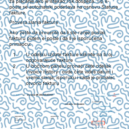
za plaćanje ako je istekao rok dospeća. Tip e-
pošte se automatski podešava na osnovu Statusa
fakture.
Provera slanja fakture
Ako želite da proverite da li ste ranije poslali
fakturu putem e-pošte i da li je isporučena
primaocu:
U odeljku Izdate fakture kliknite na broj
odgovarajuće fakture
U bočnom panelu pronaći ćete odeljak
Invoice history– ovde ćete videti datum i
vreme slanja, isporuku i kada je primalac
otvorio fakturu