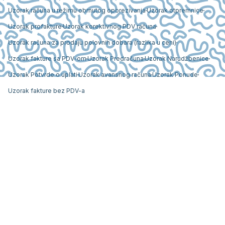
Uzorak računa u režimu obrnutog oporezivanja
Uzorak otpremnice
Uzorak profakture
Uzorak korektivnog PDV računa
Uzorak računa za prodaju polovnih dobara (razlika u ceni)
Uzorak fakture sa PDV-om
Uzorak Predračuna
Uzorak Narudžbenice
Uzorak Potvrde o uplati
Uzorak avansnog računa
Uzorak Ponude
Uzorak fakture bez PDV-a