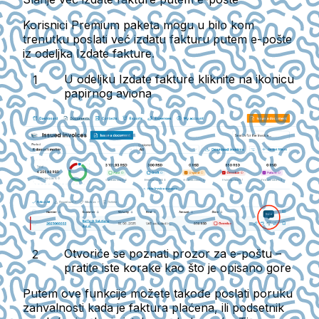
Korisnici Premium paketa
mogu u bilo kom
trenutku poslati već izdatu fakturu putem e-pošte
iz odeljka
Izdate fakture
.
U odeljku Izdate fakture kliknite na
ikonicu
papirnog aviona
Otvoriće se poznati prozor za e-poštu –
pratite iste korake kao što je opisano gore
Putem ove funkcije možete takođe poslati poruku
zahvalnosti kada je faktura plaćena, ili podsetnik