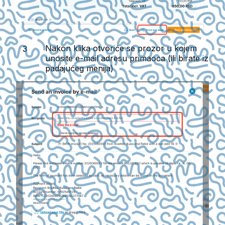
Nakon klika otvoriće se prozor u kojem
unosite e-mail adresu primaoca (ili birate iz
padajućeg menija)