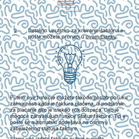
Detaljno uputstvo za kreiranje šablona e-
pošte možete pronaći u
ovom članku
.
Putem ove funkcije možete takođe poslati
poruku
zahvalnosti
kada je faktura plaćena, ili
podsetnik
za plaćanje
ako je istekao rok dospeća. Ovo je
moguće zahvaljujući funkciji Status fakture. Tip e-
pošte se automatski podešava na osnovu
zabeleženog statusa fakture.
Slanje već izdate fakture putem e-pošte