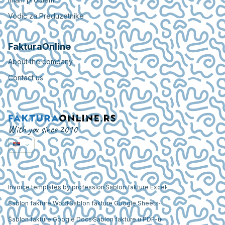
Vodič za Preduzetnike
FakturaOnline
About the company
Contact us
With you since 2010
Invoice templates by profession
Šablon fakture Excel
Šablon fakture Word
Šablon fakture Google Sheets
Šablon fakture Google Docs
Šablon fakture u PDF-u