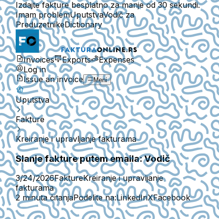
Izdajte fakture besplatno za manje od 30 sekundi.
Imam problem
Uputstva
Vodič za
Preduzetnike
Dictionary
Invoices
Exports
Expenses
Log in
Issue an invoice
Meni
Uputstva
Fakture
Kreiranje i upravljanje fakturama
Slanje fakture putem emaila: Vodič
3/24/2026
Fakture
Kreiranje i upravljanje
fakturama
2 minuta čitanja
Podelite na:
LinkedIn
X
Facebook