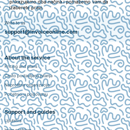
prikazujemo oba načina i pomažemo vam da
izaberete pravi.
Write to us
support@invoiceonline.com
About the service
Pricing and plans
Često postavljana pitanja
Neprofitne organizacije
Početnici u poslovanju
Support and guides
Uputstva
Imam problem