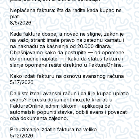
Neplaćena faktura: šta da radite kada kupac ne
plati
8/5/2026
Kada faktura dospe, a novac ne stigne, zakon je
na vašoj strani: imate pravo na zateznu kamatu i
na naknadu za kašnjenje od 20.000 dinara.
Objašnjavamo kako da postupite — od opomene
do prinudne naplate — i kako da status fakture i
slanje opomene rešite direktno u FakturaOnline.
Kako izdati fakturu na osnovu avansnog računa
5/17/2026
Da li ste izdali avansni račun i da li je kupac uplatio
avans? Poreski dokument možete kreirati u
FakturaOnline jednim klikom – aplikacija će
automatski popuniti stavke, odbiti avans i povezati
oba dokumenta zajedno.
Preuzimanje izdatih faktura na veliko
5/12/2026