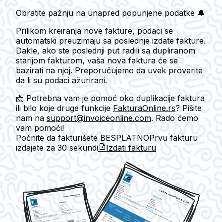
Obratite pažnju na unapred popunjene podatke 🔔
Prilikom kreiranja nove fakture, podaci se
automatski preuzimaju sa
poslednje izdate fakture
.
Dakle, ako ste poslednji put radili sa dupliranom
starijom fakturom, vaša nova faktura će se
bazirati na njoj. Preporučujemo da uvek proverite
da li su podaci ažurirani.
📩 Potrebna vam je pomoć oko duplikacije faktura
ili bilo koje druge funkcije
FakturaOnline.rs
? Pišite
nam na
support@invoiceonline.com
. Rado ćemo
vam pomoći!
Počnite da fakturišete BESPLATNO
Prvu fakturu
izdajete za
30 sekundi
Izdati fakturu