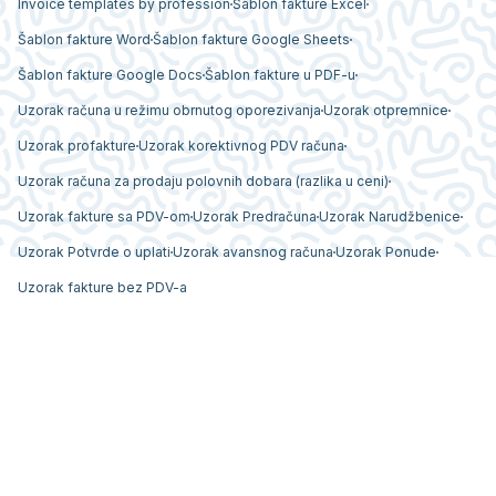
Invoice templates by profession
Šablon fakture Excel
Šablon fakture Word
Šablon fakture Google Sheets
Šablon fakture Google Docs
Šablon fakture u PDF-u
Uzorak računa u režimu obrnutog oporezivanja
Uzorak otpremnice
Uzorak profakture
Uzorak korektivnog PDV računa
Uzorak računa za prodaju polovnih dobara (razlika u ceni)
Uzorak fakture sa PDV-om
Uzorak Predračuna
Uzorak Narudžbenice
Uzorak Potvrde o uplati
Uzorak avansnog računa
Uzorak Ponude
Uzorak fakture bez PDV-a