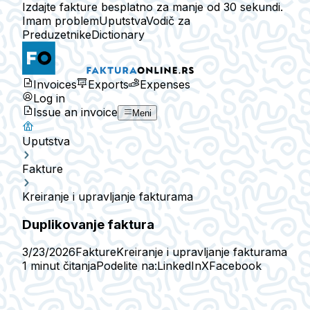
Izdajte fakture besplatno za manje od 30 sekundi.
Imam problem
Uputstva
Vodič za
Preduzetnike
Dictionary
Invoices
Exports
Expenses
Log in
Issue an invoice
Meni
Uputstva
Fakture
Kreiranje i upravljanje fakturama
Duplikovanje faktura
3/23/2026
Fakture
Kreiranje i upravljanje fakturama
1 minut čitanja
Podelite na:
LinkedIn
X
Facebook