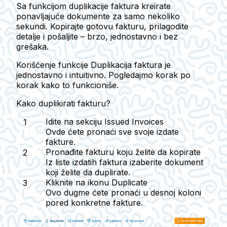
Sa funkcijom duplikacije faktura kreirate
ponavljajuće dokumente za samo nekoliko
sekundi. Kopirajte gotovu fakturu, prilagodite
detalje i pošaljite – brzo, jednostavno i bez
grešaka.
Korišćenje funkcije
Duplikacija faktura
je
jednostavno i intuitivno. Pogledajmo korak po
korak kako to funkcioniše.
Kako duplikirati fakturu?
Idite na sekciju Issued Invoices
Ovde ćete pronaći sve svoje izdate
fakture.
Pronađite fakturu koju želite da kopirate
Iz liste izdatih faktura izaberite dokument
koji želite da duplirate.
Kliknite na ikonu Duplicate
Ovo dugme ćete pronaći u desnoj koloni
pored konkretne fakture.